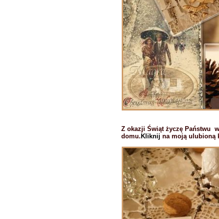
Z okazji Świąt życzę Państwu 
domu.
Kliknij
na moją ulubioną 