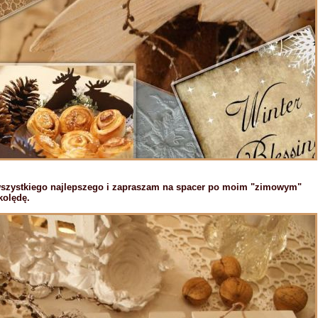
wszystkiego najlepszego i zapraszam na spacer po moim "zimowym"
kolędę.