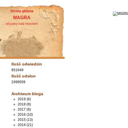
Strona główna
MAGRA
wczasy nad morzem
Ilość odwiedzin
851649
Ilość odsłon
2499509
Archiwum bloga
2019 (6)
2018 (9)
2017 (6)
2016 (10)
2015 (13)
2014 (21)